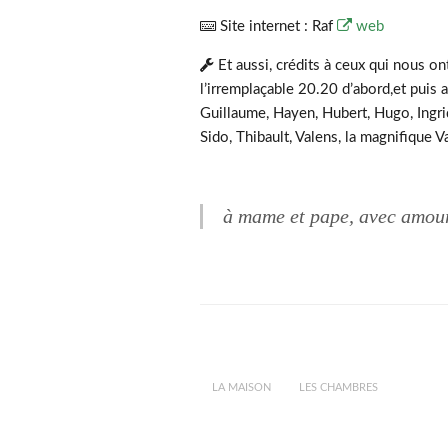
Site internet : Raf
web
Et aussi, crédits à ceux qui nous on
l’irremplaçable 20.20 d’abord,et puis a
Guillaume, Hayen, Hubert, Hugo, Ingrid
Sido, Thibault, Valens, la magnifique 
à mame et pape, avec amou
LA MAISON
LES CHAMBRES