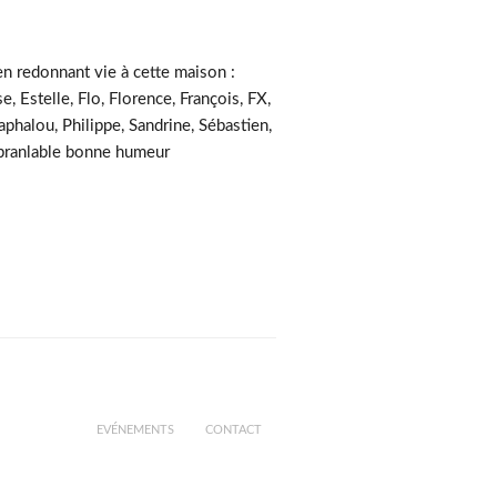
en redonnant vie à cette maison :
e, Estelle, Flo, Florence, François, FX,
phalou, Philippe, Sandrine, Sébastien,
nébranlable bonne humeur
EVÉNEMENTS
CONTACT