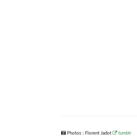
LA MAISON
LES CHAMBRES
Photos : Florent Jadot
tumblr